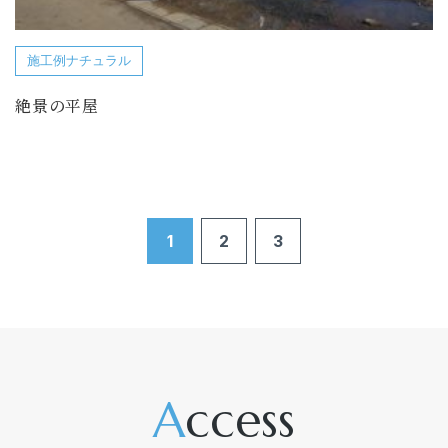
施工例ナチュラル
絶景の平屋
1
2
3
access